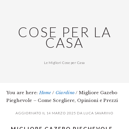
Skip
Skip
Skip
to
to
to
main
primary
footer
COSE PER LA
content
sidebar
CASA
Le Migliori Cose per Casa
You are here:
Home
/
Giardino
/
Migliore Gazebo
Pieghevole – Come Scegliere, Opinioni e Prezzi
AGGIORNATO IL
14 MARZO 2025
DA
LUCA SAVARINO