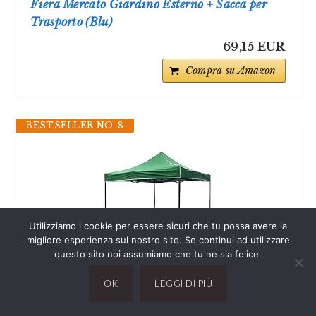
Fiera Mercato Giardino Esterno + Sacca per
Trasporto (Blu)
69,15 EUR
Compra su Amazon
BESTSELLER NO. 8
Utilizziamo i cookie per essere sicuri che tu possa avere la
migliore esperienza sul nostro sito. Se continui ad utilizzare
questo sito noi assumiamo che tu ne sia felice.
BAKAJI Gazebo 3 x 3 metri Pieghevole Tessuto
OK
LEGGI DI PIÙ
Poliestere Impermeabile Struttura in Metallo
Richiudibile a Fisarmonica Tendone Portatile