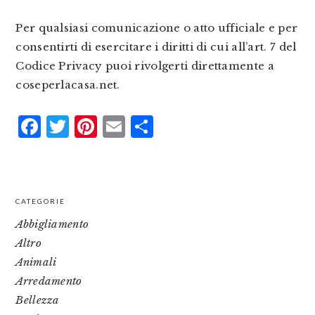
Per qualsiasi comunicazione o atto ufficiale e per
consentirti di esercitare i diritti di cui all’art. 7 del
Codice Privacy puoi rivolgerti direttamente a
coseperlacasa.net.
Facebook
Twitter
Pinterest
Email
Condividi
PRIMARY
CATEGORIE
SIDEBAR
Abbigliamento
Altro
Animali
Arredamento
Bellezza