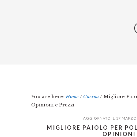
Skip
Skip
Skip
to
to
to
main
primary
footer
content
sidebar
You are here:
Home
/
Cucina
/
Migliore Paio
Opinioni e Prezzi
AGGIORNATO IL
17 MARZO
MIGLIORE PAIOLO PER PO
OPINIONI