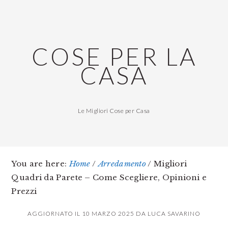
Skip
Skip
Skip
to
to
to
main
primary
footer
COSE PER LA
content
sidebar
CASA
Le Migliori Cose per Casa
You are here:
Home
/
Arredamento
/
Migliori
Quadri da Parete – Come Scegliere, Opinioni e
Prezzi
AGGIORNATO IL
10 MARZO 2025
DA
LUCA SAVARINO