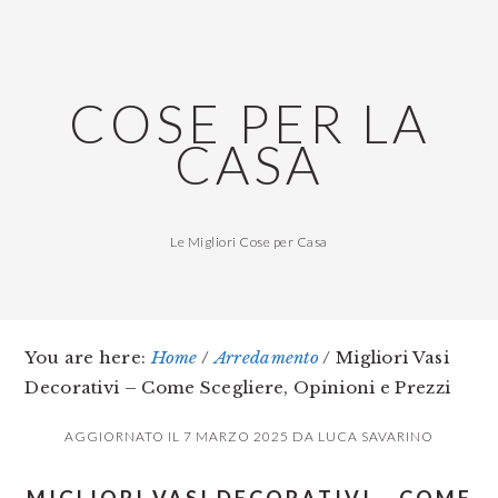
Skip
Skip
Skip
to
to
to
main
primary
footer
COSE PER LA
content
sidebar
CASA
Le Migliori Cose per Casa
You are here:
Home
/
Arredamento
/
Migliori Vasi
Decorativi – Come Scegliere, Opinioni e Prezzi
AGGIORNATO IL
7 MARZO 2025
DA
LUCA SAVARINO