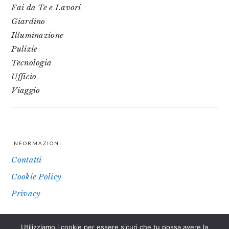
Fai da Te e Lavori
Giardino
Illuminazione
Pulizie
Tecnologia
Ufficio
Viaggio
INFORMAZIONI
FOOTER
Contatti
Cookie Policy
Privacy
Utilizziamo i cookie per essere sicuri che tu possa avere la