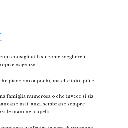
a
e
uni consigli utili su come scegliere il
proprie esigenze.
 che piacciono a pochi, ma che tutti, più o
na famiglia numerosa o che invece si sia
n mancano mai, anzi, sembrano sempre
rsi le mani nei capelli.
 possiamo usufruire in casa di strumenti