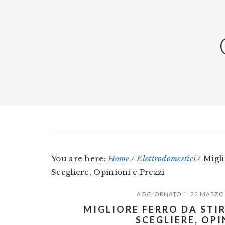
Skip
Skip
Skip
to
to
to
main
primary
footer
content
sidebar
You are here:
Home
/
Elettrodomestici
/
Migli
Scegliere, Opinioni e Prezzi
AGGIORNATO IL
22 MARZO
MIGLIORE FERRO DA STI
SCEGLIERE, OPI