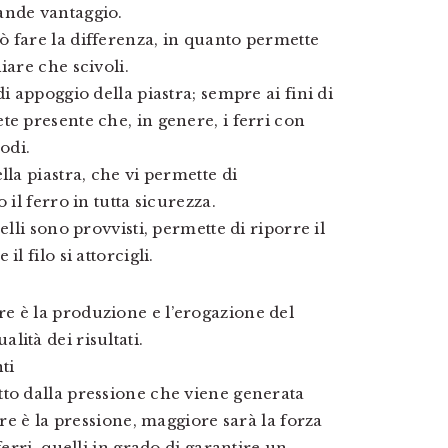
ande vantaggio.
 fare la differenza, in quanto permette
iare che scivoli.
i appoggio della piastra; sempre ai fini di
e presente che, in genere, i ferri con
odi.
lla piastra, che vi permette di
 il ferro in tutta sicurezza.
elli sono provvisti, permette di riporre il
l filo si attorcigli.
e è la produzione e l’erogazione del
ità dei risultati.
ti
to dalla pressione che viene generata
ore è la pressione, maggiore sarà la forza
ferri, quelli in grado di garantire un