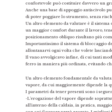
confortevole può costituire davvero un gr
Anche una base di appoggio antiscivolo può
di poter poggiare lo strumento, senza risch
Un altro elemento da valutare è il sistema d
un maggior comfort durante il lavoro, tenet
posizionamento obliquo risultano più com
Importantissimo il sistema di bloccaggio de
allontanarvi ogni volta che volete lasciando
Il vano avvolgicavo infine, di cui tanti mod
ferro in maniera più ordinata, evitando che i
Un altro elemento fondamentale da valutar
vapore, da cui maggiormente dipende la qual
I parametri da tener presenti sono i seguen
-L’erogazione del vapore dipende soprattut
all’interno della caldaia, in pratica, maggi
con cui il vapore verrà erogato. I migliori 