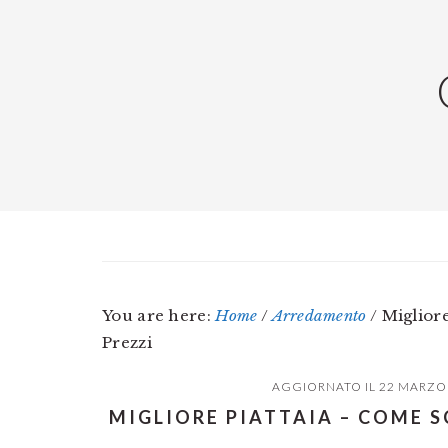
Skip
Skip
Skip
to
to
to
main
primary
footer
content
sidebar
You are here:
Home
/
Arredamento
/
Migliore
Prezzi
AGGIORNATO IL
22 MARZO
MIGLIORE PIATTAIA – COME S