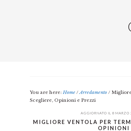
Skip
Skip
Skip
to
to
to
main
primary
footer
content
sidebar
You are here:
Home
/
Arredamento
/
Miglior
Scegliere, Opinioni e Prezzi
AGGIORNATO IL
8 MARZO 
MIGLIORE VENTOLA PER TERM
OPINIONI