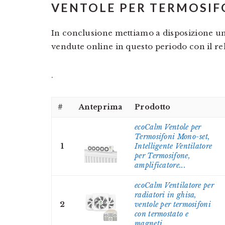
VENTOLE PER TERMOSIF
In conclusione mettiamo a disposizione una
vendute online in questo periodo con il re
.
#
Anteprima
Prodotto
ecoCalm Ventole per
Termosifoni Mono-set,
1
Intelligente Ventilatore
per Termosifone,
amplificatore...
ecoCalm Ventilatore per
radiatori in ghisa,
2
ventole per termosifoni
con termostato e
magneti...