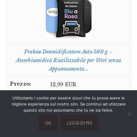
Praknu Deumidificatore Auto 500 g –
Assorbiumidità Riutilizzabile per Vetri senza
Appannamento...
12,99 EUR
Utilizziamo i cookie per essere sicuri che tu possa avere la
Compra su Amazon
migliore esperienza sul nostro sito. Se continui ad utilizzare
questo sito noi assumiamo che tu ne sia felice.
4
OK
LEGGI DI PIÙ