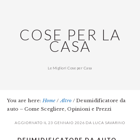
Skip
Skip
Skip
to
to
to
main
primary
footer
COSE PER LA
content
sidebar
CASA
Le Migliori Cose per Casa
You are here:
Home
/
Altro
/
Deumidificatore da
auto – Come Scegliere, Opinioni e Prezzi
AGGIORNATO IL
23 GENNAIO 2026
DA
LUCA SAVARINO