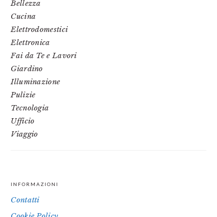
Bellezza
Cucina
Elettrodomestici
Elettronica
Fai da Te e Lavori
Giardino
Illuminazione
Pulizie
Tecnologia
Ufficio
Viaggio
INFORMAZIONI
FOOTER
Contatti
Cookie Policy