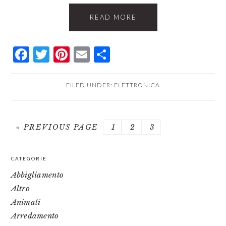
READ MORE
Facebook
Twitter
Pinterest
Email
Condividi
FILED UNDER:
ELETTRONICA
GO
PAGE
PAGE
PAGE
«
PREVIOUS PAGE
1
2
3
TO
PRIMARY
CATEGORIE
SIDEBAR
Abbigliamento
Altro
Animali
Arredamento