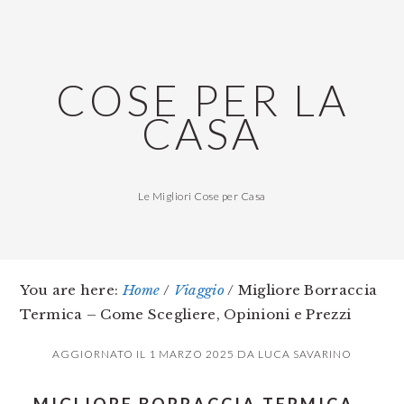
Skip
Skip
Skip
to
to
to
main
primary
footer
COSE PER LA
content
sidebar
CASA
Le Migliori Cose per Casa
You are here:
Home
/
Viaggio
/
Migliore Borraccia
Termica – Come Scegliere, Opinioni e Prezzi
AGGIORNATO IL
1 MARZO 2025
DA
LUCA SAVARINO