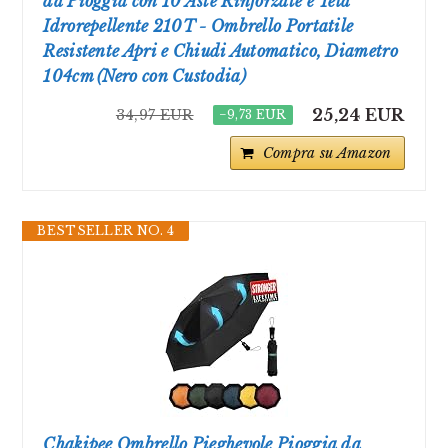
da Pioggia con 10 Aste Rinforzate e Tela
Idrorepellente 210T - Ombrello Portatile
Resistente Apri e Chiudi Automatico, Diametro
104cm (Nero con Custodia)
25,24 EUR
34,97 EUR
−9,73 EUR
Compra su Amazon
BESTSELLER NO. 4
Chakipee Ombrello Pieghevole Pioggia da