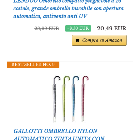
LENDOO Ombrello compatto pieghevole a 16
costole, grande ombrello tascabile con apertura
automatica, antivento anti UV
20,49 EUR
23,99 EUR
−3,50 EUR
Compra su Amazon
BESTSELLER NO. 9
GALLOTTI OMBRELLO NYLON
AUTOMATICO TINTA UNITA CON