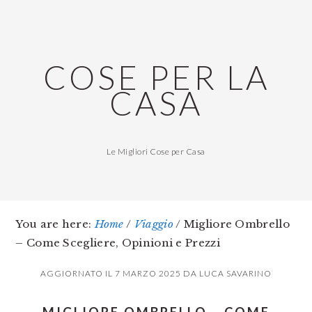
Skip
Skip
Skip
to
to
to
main
primary
footer
COSE PER LA
content
sidebar
CASA
Le Migliori Cose per Casa
You are here:
Home
/
Viaggio
/
Migliore Ombrello
– Come Scegliere, Opinioni e Prezzi
AGGIORNATO IL
7 MARZO 2025
DA
LUCA SAVARINO