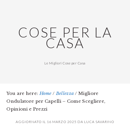
Skip
Skip
Skip
to
to
to
main
primary
footer
COSE PER LA
content
sidebar
CASA
Le Migliori Cose per Casa
You are here:
Home
/
Bellezza
/
Migliore
Ondulatore per Capelli – Come Scegliere,
Opinioni e Prezzi
AGGIORNATO IL
16 MARZO 2025
DA
LUCA SAVARINO