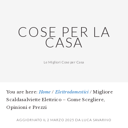
Skip
Skip
Skip
to
to
to
main
primary
footer
COSE PER LA
content
sidebar
CASA
Le Migliori Cose per Casa
You are here:
Home
/
Elettrodomestici
/
Migliore
Scaldasalviette Elettrico – Come Scegliere,
Opinioni e Prezzi
AGGIORNATO IL
2 MARZO 2025
DA
LUCA SAVARINO