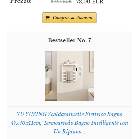
73,00 EUR
99,95 EUR
Compra su Amazon
7
YU YUSING Scaldasalviette Elettrico Bagno
47x40x11cm, Termoarredo Bagno Intelligente con
Un Ripiano...