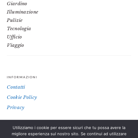
Giardino
Illuminazione
Pulizie
Tecnologia
Ufficio
Viaggio
INFORMAZIONI
FOOTER
Contatti
Cookie Policy
Privacy
Utilizziamo i cookie per essere sicuri che tu possa avere la
IL SITO PARTECIPA A PROGRAMMI DI AFFILIAZIONE COME IL
migliore esperienza sul nostro sito. Se continui ad utilizzare
PROGRAMMA AFFILIAZIONE AMAZON EU, UN PROGRAMMA DI