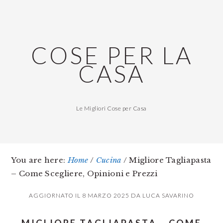
Skip
Skip
Skip
to
to
to
main
primary
footer
COSE PER LA
content
sidebar
CASA
Le Migliori Cose per Casa
You are here:
Home
/
Cucina
/
Migliore Tagliapasta
– Come Scegliere, Opinioni e Prezzi
AGGIORNATO IL
8 MARZO 2025
DA
LUCA SAVARINO