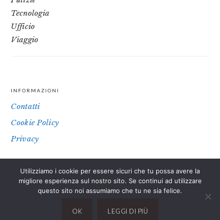
Tecnologia
Ufficio
Viaggio
INFORMAZIONI
FOOTER
Contatti
Cookie Policy
Privacy
Utilizziamo i cookie per essere sicuri che tu possa avere la
IL SITO PARTECIPA A PROGRAMMI DI AFFILIAZIONE COME IL
migliore esperienza sul nostro sito. Se continui ad utilizzare
PROGRAMMA AFFILIAZIONE AMAZON EU, UN PROGRAMMA DI
questo sito noi assumiamo che tu ne sia felice.
AFFILIAZIONE CHE PERMETTE AI SITI WEB DI PERCEPIRE UNA
COMMISSIONE PUBBLICITARIA PUBBLICIZZANDO E FORNENDO LINK
OK
LEGGI DI PIÙ
AL SITO AMAZON.IT. IN QUALITÀ DI AFFILIATO AMAZON, IL PRESENTE
SITO RICEVE UN GUADAGNO PER CIASCUN ACQUISTO IDONEO.