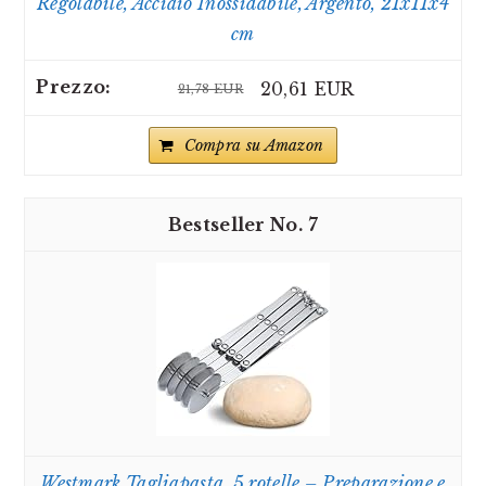
Regolabile, Acciaio Inossidabile, Argento, 21x11x4
cm
20,61 EUR
21,78 EUR
Compra su Amazon
7
Westmark Tagliapasta, 5 rotelle – Preparazione e