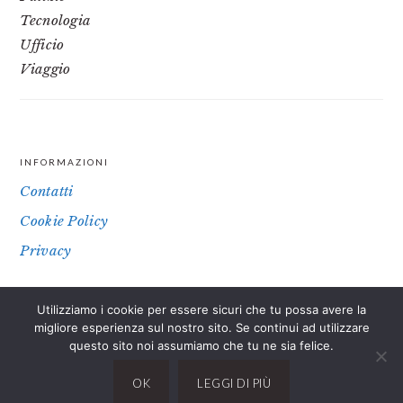
Tecnologia
Ufficio
Viaggio
INFORMAZIONI
FOOTER
Contatti
Cookie Policy
Privacy
Utilizziamo i cookie per essere sicuri che tu possa avere la
IL SITO PARTECIPA A PROGRAMMI DI AFFILIAZIONE COME IL
migliore esperienza sul nostro sito. Se continui ad utilizzare
PROGRAMMA AFFILIAZIONE AMAZON EU, UN PROGRAMMA DI
questo sito noi assumiamo che tu ne sia felice.
AFFILIAZIONE CHE PERMETTE AI SITI WEB DI PERCEPIRE UNA
COMMISSIONE PUBBLICITARIA PUBBLICIZZANDO E FORNENDO LINK
OK
LEGGI DI PIÙ
AL SITO AMAZON.IT. IN QUALITÀ DI AFFILIATO AMAZON, IL PRESENTE
SITO RICEVE UN GUADAGNO PER CIASCUN ACQUISTO IDONEO.