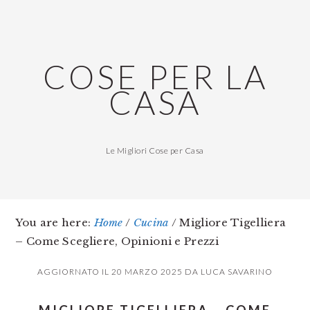
Skip
Skip
Skip
to
to
to
main
primary
footer
COSE PER LA
content
sidebar
CASA
Le Migliori Cose per Casa
You are here:
Home
/
Cucina
/
Migliore Tigelliera
– Come Scegliere, Opinioni e Prezzi
AGGIORNATO IL
20 MARZO 2025
DA
LUCA SAVARINO