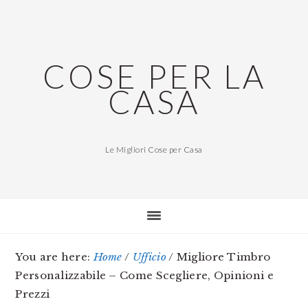
Skip
Skip
Skip
to
to
to
main
primary
footer
COSE PER LA
content
sidebar
CASA
Le Migliori Cose per Casa
You are here:
Home
/
Ufficio
/
Migliore Timbro
Personalizzabile – Come Scegliere, Opinioni e
Prezzi