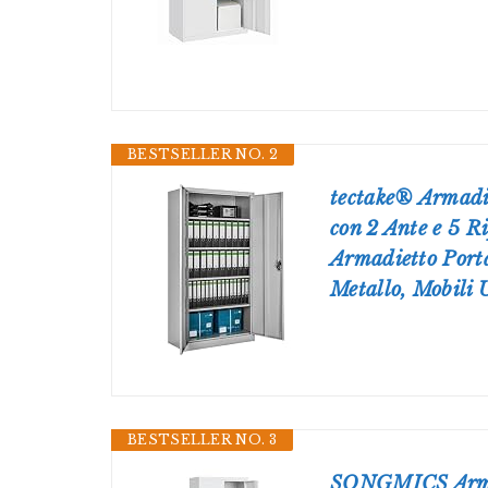
BESTSELLER NO. 2
tectake® Armadi
con 2 Ante e 5 R
Armadietto Porta
Metallo, Mobili U
BESTSELLER NO. 3
SONGMICS Armad