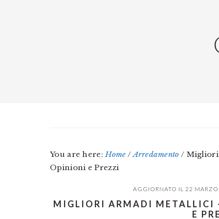
Skip
Skip
Skip
to
to
to
main
primary
footer
content
sidebar
You are here:
Home
/
Arredamento
/
Migliori
Opinioni e Prezzi
AGGIORNATO IL
22 MARZO
MIGLIORI ARMADI METALLICI 
E PR