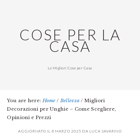
Skip
Skip
Skip
to
to
to
main
primary
footer
COSE PER LA
content
sidebar
CASA
Le Migliori Cose per Casa
You are here:
Home
/
Bellezza
/
Migliori
Decorazioni per Unghie – Come Scegliere,
Opinioni e Prezzi
AGGIORNATO IL
8 MARZO 2025
DA
LUCA SAVARINO