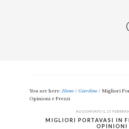
Skip
Skip
Skip
to
to
to
main
primary
footer
content
sidebar
You are here:
Home
/
Giardino
/
Migliori Po
Opinioni e Prezzi
AGGIORNATO IL
25 FEBBRAI
MIGLIORI PORTAVASI IN 
OPINIONI