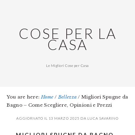
Skip
Skip
Skip
to
to
to
main
primary
footer
COSE PER LA
content
sidebar
CASA
Le Migliori Cose per Casa
You are here:
Home
/
Bellezza
/
Migliori Spugne da
Bagno – Come Scegliere, Opinioni e Prezzi
AGGIORNATO IL
13 MARZO 2025
DA
LUCA SAVARINO