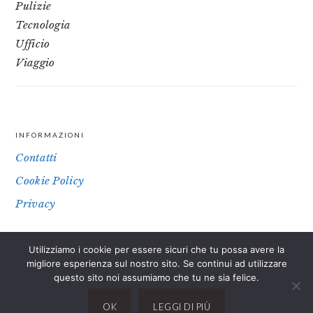
Pulizie
Tecnologia
Ufficio
Viaggio
INFORMAZIONI
FOOTER
Contatti
Cookie Policy
Privacy
Utilizziamo i cookie per essere sicuri che tu possa avere la
IL SITO PARTECIPA A PROGRAMMI DI AFFILIAZIONE COME IL
migliore esperienza sul nostro sito. Se continui ad utilizzare
PROGRAMMA AFFILIAZIONE AMAZON EU, UN PROGRAMMA DI
questo sito noi assumiamo che tu ne sia felice.
AFFILIAZIONE CHE PERMETTE AI SITI WEB DI PERCEPIRE UNA
COMMISSIONE PUBBLICITARIA PUBBLICIZZANDO E FORNENDO LINK
OK
LEGGI DI PIÙ
AL SITO AMAZON.IT. IN QUALITÀ DI AFFILIATO AMAZON, IL PRESENTE