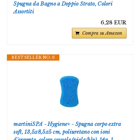
Spugna da Bagno a Doppio Strato, Colori
Assortiti
6,28 EUR
Compra su Amazon
BESTSELLER NO. 6
martiniSPA - Hygiene+ - Spugna corpo extra
soft, 13,5x8,5x5 cm, poliuretano con ioni
d'argento, colore casuale (viola/blu), 14g, 1