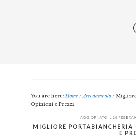
Skip
Skip
Skip
to
to
to
main
primary
footer
content
sidebar
You are here:
Home
/
Arredamento
/
Migliore
Opinioni e Prezzi
AGGIORNATO IL
26 FEBBRAI
MIGLIORE PORTABIANCHERIA 
E PR