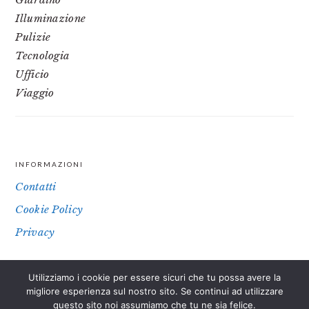
Illuminazione
Pulizie
Tecnologia
Ufficio
Viaggio
INFORMAZIONI
FOOTER
Contatti
Cookie Policy
Privacy
Utilizziamo i cookie per essere sicuri che tu possa avere la
IL SITO PARTECIPA A PROGRAMMI DI AFFILIAZIONE COME IL
migliore esperienza sul nostro sito. Se continui ad utilizzare
PROGRAMMA AFFILIAZIONE AMAZON EU, UN PROGRAMMA DI
questo sito noi assumiamo che tu ne sia felice.
AFFILIAZIONE CHE PERMETTE AI SITI WEB DI PERCEPIRE UNA