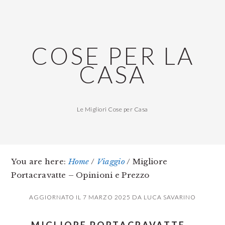
Skip
Skip
Skip
to
to
to
main
primary
footer
COSE PER LA
content
sidebar
CASA
Le Migliori Cose per Casa
You are here:
Home
/
Viaggio
/
Migliore
Portacravatte – Opinioni e Prezzo
AGGIORNATO IL
7 MARZO 2025
DA
LUCA SAVARINO