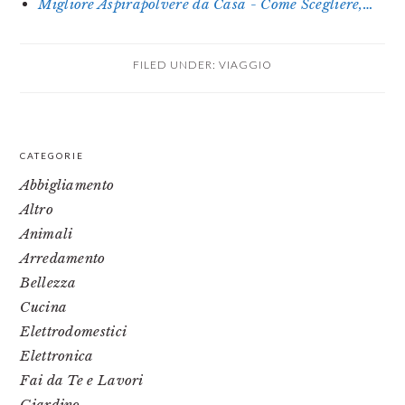
Migliore Aspirapolvere da Casa - Come Scegliere,…
FILED UNDER:
VIAGGIO
PRIMARY
CATEGORIE
SIDEBAR
Abbigliamento
Altro
Animali
Arredamento
Bellezza
Cucina
Elettrodomestici
Elettronica
Fai da Te e Lavori
Giardino