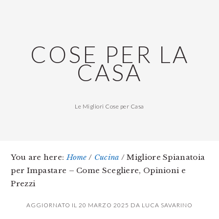
Skip
Skip
Skip
to
to
to
main
primary
footer
COSE PER LA
content
sidebar
CASA
Le Migliori Cose per Casa
You are here:
Home
/
Cucina
/
Migliore Spianatoia
per Impastare – Come Scegliere, Opinioni e
Prezzi
AGGIORNATO IL
20 MARZO 2025
DA
LUCA SAVARINO