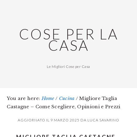
Skip
Skip
Skip
to
to
to
main
primary
footer
COSE PER LA
content
sidebar
CASA
Le Migliori Cose per Casa
You are here:
Home
/
Cucina
/
Migliore Taglia
Castagne – Come Scegliere, Opinioni e Prezzi
AGGIORNATO IL
9 MARZO 2025
DA
LUCA SAVARINO