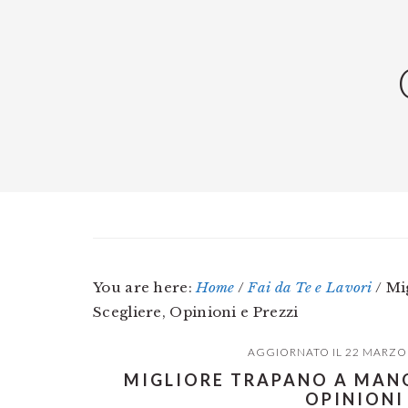
Skip
Skip
Skip
to
to
to
main
primary
footer
content
sidebar
You are here:
Home
/
Fai da Te e Lavori
/
Mig
Scegliere, Opinioni e Prezzi
AGGIORNATO IL
22 MARZO
MIGLIORE TRAPANO A MANO
OPINIONI