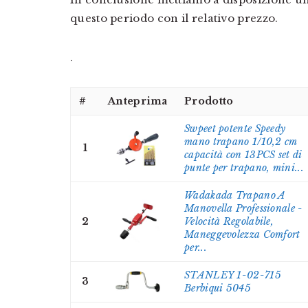
questo periodo con il relativo prezzo.
.
#
Anteprima
Prodotto
Swpeet potente Speedy
mano trapano 1/10,2 cm
1
capacità con 13PCS set di
punte per trapano, mini...
Wadakada Trapano A
Manovella Professionale -
2
Velocità Regolabile,
Maneggevolezza Comfort
per...
STANLEY 1-02-715
3
Berbiqui 5045