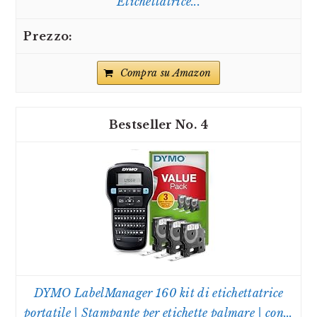
Etichettatrice...
Compra su Amazon
4
DYMO LabelManager 160 kit di etichettatrice
portatile | Stampante per etichette palmare | con...