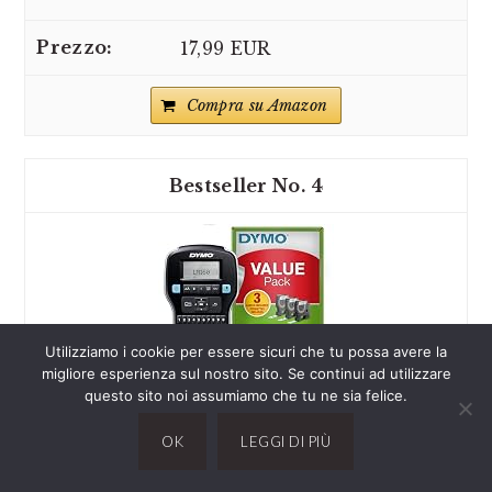
17,99 EUR
Compra su Amazon
4
Utilizziamo i cookie per essere sicuri che tu possa avere la
migliore esperienza sul nostro sito. Se continui ad utilizzare
questo sito noi assumiamo che tu ne sia felice.
OK
LEGGI DI PIÙ
DYMO LabelManager 160 kit di etichettatrice
portatile | Stampante per etichette palmare | con...