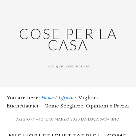
Skip
Skip
Skip
to
to
to
main
primary
footer
COSE PER LA
content
sidebar
CASA
Le Migliori Cose per Casa
You are here:
Home
/
Ufficio
/
Migliori
Etichettatrici – Come Scegliere, Opinioni e Prezzi
AGGIORNATO IL
10 MARZO 2025
DA
LUCA SAVARINO