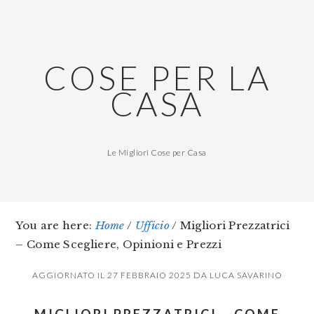
Skip
Skip
Skip
to
to
to
main
primary
footer
COSE PER LA
content
sidebar
CASA
Le Migliori Cose per Casa
You are here:
Home
/
Ufficio
/
Migliori Prezzatrici
– Come Scegliere, Opinioni e Prezzi
AGGIORNATO IL
27 FEBBRAIO 2025
DA
LUCA SAVARINO