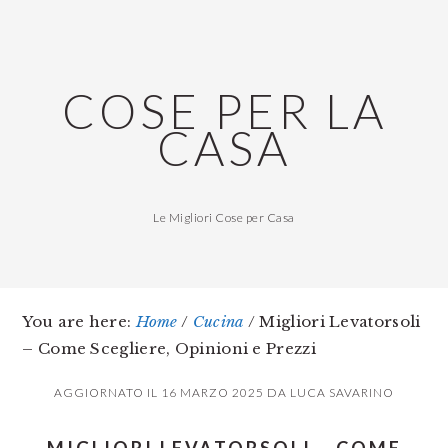
Skip
Skip
Skip
to
to
to
main
primary
footer
COSE PER LA
content
sidebar
CASA
Le Migliori Cose per Casa
You are here:
Home
/
Cucina
/
Migliori Levatorsoli
– Come Scegliere, Opinioni e Prezzi
AGGIORNATO IL
16 MARZO 2025
DA
LUCA SAVARINO