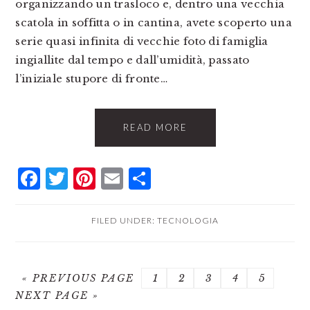
organizzando un trasloco e, dentro una vecchia
scatola in soffitta o in cantina, avete scoperto una
serie quasi infinita di vecchie foto di famiglia
ingiallite dal tempo e dall’umidità, passato
l’iniziale stupore di fronte…
READ MORE
Facebook
Twitter
Pinterest
Email
Condividi
FILED UNDER:
TECNOLOGIA
GO
PAGE
PAGE
PAGE
PAGE
PAGE
GO
«
PREVIOUS PAGE
1
2
3
4
5
TO
TO
NEXT PAGE »