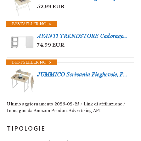
52,99 EUR
BESTSELLER NO. 4
AVANTI TRENDSTORE Cadorago - Scrivania salvaspazio con piano a scomparsa in laminato di colore bianco opaco. LAP ca. 140x72x60 cm.
74,99 EUR
BESTSELLER NO. 5
JUMMICO Scrivania Pieghevole, Piccola Scrivania Con Supporto Per Monitor, Tavolo Pieghevole A 2 Livelli Per Casa, Ufficio, Scuola, Scrivania Per Computer Per Spazi Ridotti, Rovere
Ultimo aggiornamento 2026-02-25 / Link di affiliazione /
Immagini da Amazon Product Advertising API
TIPOLOGIE