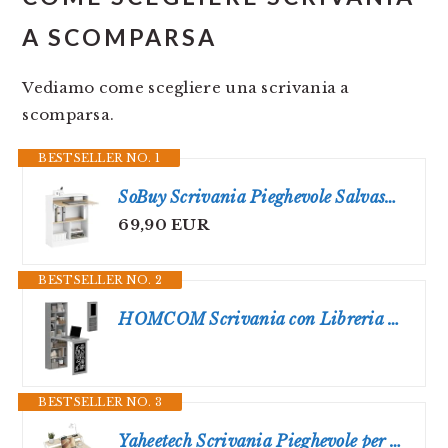
A SCOMPARSA
Vediamo come scegliere una scrivania a
scomparsa.
BESTSELLER NO. 1
SoBuy Scrivania Pieghevole Salvaspazio per Ufficio e Casa Tavolo da Lavoro Multifunzionale in Legno con Design Richiudibile Ideale per Cameretta, Studio, Piccoli Spazi 70x57x85cm FWT104-WN
69,90 EUR
BESTSELLER NO. 2
HOMCOM Scrivania con Libreria e Lavagna, Scrivania Salvaspazio con Piano Pieghevole in Legno di Pino, Tavolo da Lavoro con Ripiani Regolabili, per Cameretta, Studio, Ufficio, 98x51x153 cm, Grigio
BESTSELLER NO. 3
Yaheetech Scrivania Pieghevole per Computer a 2 Livelli 80 cm Tavolo Pieghevole in Legno Moderno Design Scrivania Salvaspazio Compatto Tavolino con Ripiano per Monitor Legno Chiaro