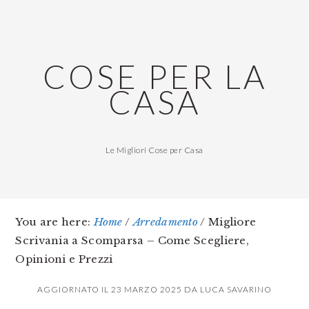
Skip
Skip
Skip
to
to
to
main
primary
footer
COSE PER LA
content
sidebar
CASA
Le Migliori Cose per Casa
You are here:
Home
/
Arredamento
/
Migliore
Scrivania a Scomparsa – Come Scegliere,
Opinioni e Prezzi
AGGIORNATO IL
23 MARZO 2025
DA
LUCA SAVARINO